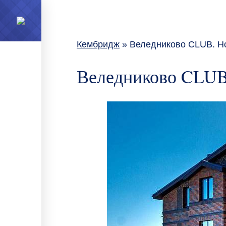
Кембридж
» Веледниково CLUB. Но
Веледниково CLUB