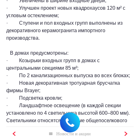
· Увеличены в ширине входные двери;
· Улучшен проект новых квадрохаусов 120 м² с
угловым остеклением;
· Ступени и пол входных групп выполнены из
декоративного керамогранита импортного
производства.
В домах предусмотрены:
· Козырьки входных групп в домах с
центральными секциями 85 м²;
· По 2 канализационных выпуска во всех блоках;
· Новая декоративная тротуарная брусчатка
фирмы Brayer;
· Подсветка кровли;
· Ландшафтное освещение (в каждой секции
установлено по 4 светильника высотой 600–800 мм).
Светильники относятся к системе общепоселкового
освещения и включаются централизованно.
Новости и акции